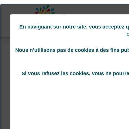
En naviguant sur notre site, vous acceptez 
c
Nous n’utilisons pas de cookies à des fins pub
Authentification
Pour accéder à votre espace personnel, veuillez vous
connecter avec vos identifiants saisis lors de la création d
Si vous refusez les cookies, vous ne pourre
compte.