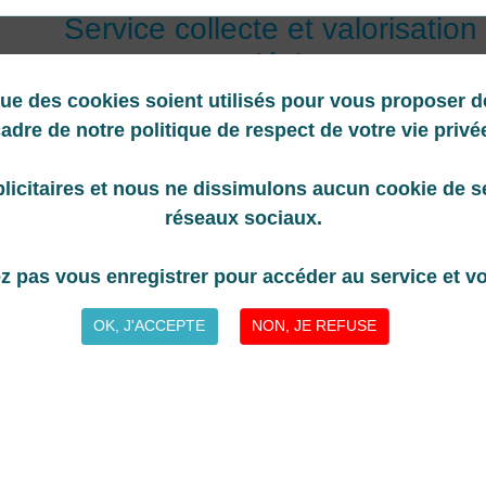
Service collecte et valorisation
déchets
que des cookies soient utilisés pour vous proposer d
Ce portail vous permet d'effectuer des demandes relatives à la ges
déchets
adre de notre politique de respect de votre vie privé
licitaires et nous ne dissimulons aucun cookie de ser
réseaux sociaux.
e
z pas vous enregistrer pour accéder au service et vou
Identifiant (adresse mail)
OK, J'ACCEPTE
NON, JE REFUSE
Mot de passe
Rester connecté