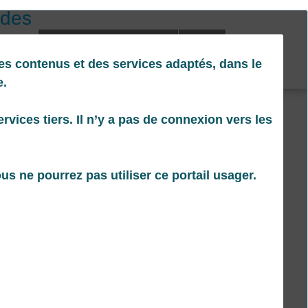
 des
Tél. : 04.66.80.98.40
dechets@ccpaysdesommieres.fr
es contenus et des services adaptés, dans le
tion des
e.
vices tiers. Il n’y a pas de connexion vers les
s ne pourrez pas utiliser ce portail usager.